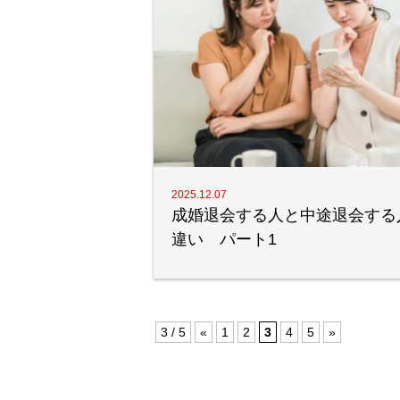
2025.12.07
成婚退会する人と中途退会する
違い パート1
3 / 5
«
1
2
3
4
5
»